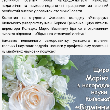
столичної освіти», яким нагороджуються найкращі
педагогічні та науково-педагогічні працівники за значний
особистий внесок у розвиток столичної освіти.
Колектив та студенти Фахового коледжу «Універсум»
Київського університету імені Бориса Грінченка щиро вітають
директора Коледжу Марію Василівну Братко з отриманням
високої відзнаки – «Відмінник столичної освіти»!
Бажаємо невпинного саморозвитку, успішного втілення
творчих і наукових задумів, наснаги у професійному зростанні
йу майбутніх наукових пошуках!