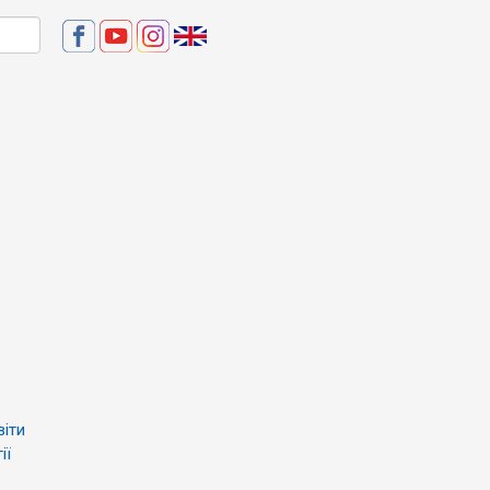
віти
ії