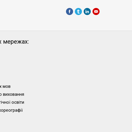
х мережах:
х мов
о виховання
ічної освіти
хореографії