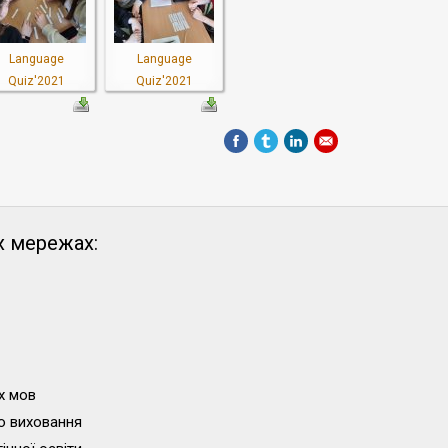
Language
Language
Quiz'2021
Quiz'2021
х мережах:
х мов
о виховання