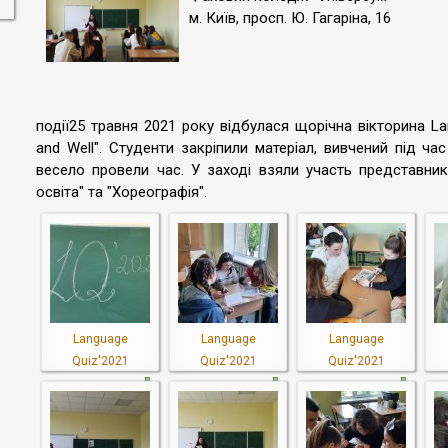
м. Київ, просп. Ю. Гагаріна, 16
події25 травня 2021 року відбулася щорічна вікторина La
and Well". Студенти закріпили матеріал, вивчений під ч
весело провели час. У заході взяли участь представник
освіта" та "Хореографія".
Language
Language
Language
Quiz'2021
Quiz'2021
Quiz'2021