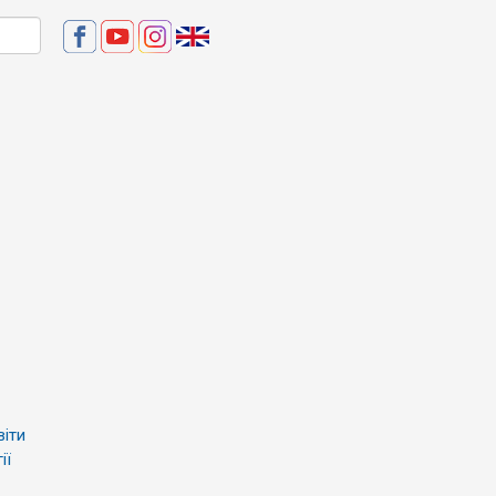
віти
ії