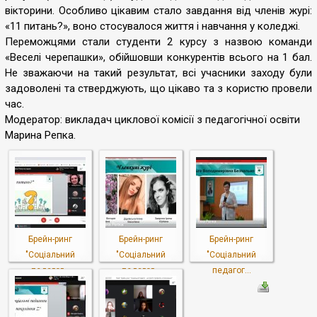
вікторини. Особливо цікавим стало завдання від членів журі:
«11 питань?», воно стосувалося життя і навчання у коледжі.
Переможцями стали студенти 2 курсу з назвою команди
«Веселі черепашки», обійшовши конкурентів всього на 1 бал.
Не зважаючи на такий результат, всі учасники заходу були
задоволені та стверджують, що цікаво та з користю провели
час.
Модератор: викладач циклової комісії з педагогічної освіти
Марина Репка.
Брейн-ринг
Брейн-ринг
Брейн-ринг
"Соціальний
"Соціальний
"Соціальний
педагог...
педагог...
педагог...