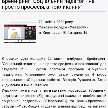
Брейн-ринг "Соціальний педагог - не
просто професія, а покликання"
22 квітня 2021 року
Фаховий коледж «Універсум»
м. Київ, просп. Ю. Гагаріна, 16
В рамках Дня коледжу 22 квітня відбувся брейн-ринг:
"Соціальний педагог – не просто професія, а покликання" для
студентів 2 і 3 курсів освітньої програми «Соціальна
педагогіка». Членкинями журі стали студентки 4 курсу
спеціальності «Соціальна робота»: Вікторія Рухаленко, Аліна
Дідківська й Ірина Заярнюк.
Учасники змагались у розгадуванні кросворду (Соціальні
педагоги покоління «Z»), вгадуванні важливих особистостей
соціальної педагогіки («Персоналії») та розшифровуванні
ребусів («Фото-бліц»), студенти давали відповіді на питання