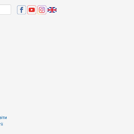
віти
ії