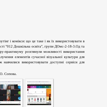
утінг і комікси: що це таке і як їх використовувати в
ості "012 Дошкільна освіта", групи ДОмс-2-18-3.Од та
ру-практикуму розглянули можливості використання
алучення елементів сучасної візуальної культури для
ж навчилися використовувати доступні сервіси для
.О. Сопова.