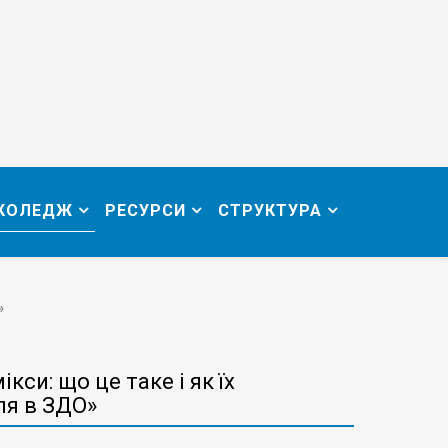
 КОЛЕДЖ
РЕСУРСИ
СТРУКТУРА
»
кси: що це таке і як їх
ля в ЗДО»