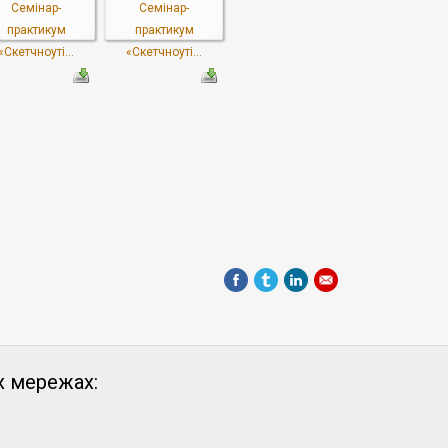
Семінар-
Семінар-
практикум
практикум
«Скетчноуті...
«Скетчноуті...
х мережах: