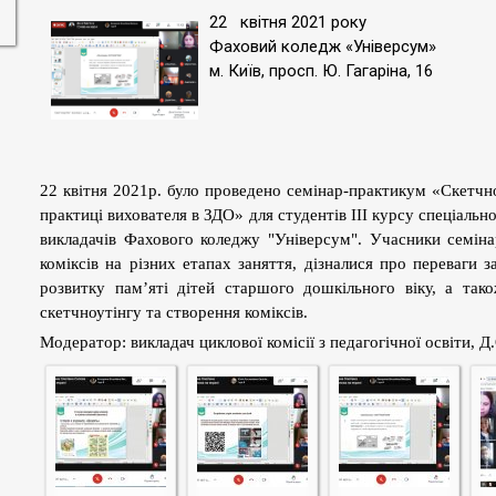
22 квітня 2021 року
Фаховий коледж «Універсум»
м. Київ, просп. Ю. Гагаріна, 16
22 квітня 2021р. було проведено семінар-практикум
«
Скетчно
практиці вихователя в ЗДО» для студентів ІІІ курсу спеціальн
викладачів Фахового коледжу "Універсум".
Учасники семіна
коміксів на різних етапах заняття, дізналися про переваги з
розвитку
пам’яті
дітей старшого дошкільного віку, а тако
скетчноутінгу
та створення коміксів.
Модератор: викладач циклової комісії з педагогічної освіти, Д