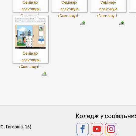
Семінар-
Семінар-
Семінар-
практикум
практикум
практикум
«Скетчноуті...
«Скетчноуті...
«Скетчноуті...
Семінар-
практикум
«Скетчноуті...
Коледж у соціальни
Ю. Гагаріна, 16)