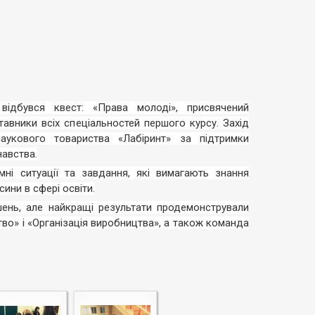
відбувся квест: «Права молоді», присвячений
вники всіх спеціальностей першого курсу. Захід
аукового товариства «Лабіринт» за підтримки
навства.
мні ситуації та завдання, які вимагають знання
ини в сфері освіти.
ішень, але найкращі результати продемонстрували
ство»
і
«Організація виробництва», а також команда