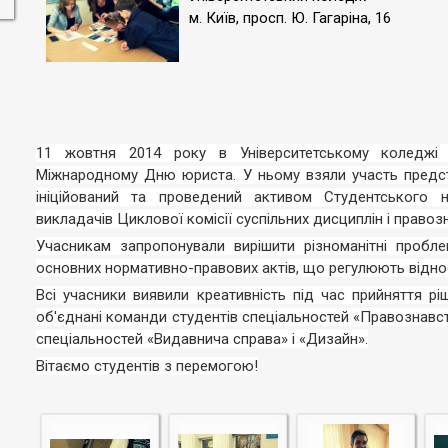
м. Київ, просп. Ю. Гагаріна, 16
11 жовтня 2014 року в Університетському коледжі 
Міжнародному Дню юриста. У ньому взяли участь предста
ініційований та проведений активом Студентського н
викладачів Циклової комісії суспільних дисциплін і правоз
Учасникам запропонували вирішити різноманітні пробле
основних нормативно-правових актів, що регулюють віднос
Всі учасники виявили креативність під час прийняття р
об'єднані команди студентів спеціальностей «Правознав
спеціальностей «Видавнича справа» і «Дизайн».
Вітаємо студентів з перемогою!