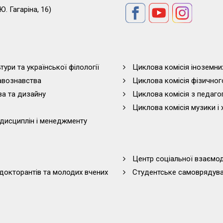
Ю. Гагаріна, 16)
тури та української філології
Циклова комісія іноземни
равознавства
Циклова комісія фізичног
ва та дизайну
Циклова комісія з педагог
Циклова комісія музики і 
дисциплін і менеджменту
Центр соціальної взаємоді
 докторантів та молодих вчених
Студентське самоврядув