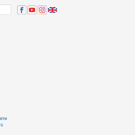
віти
ії