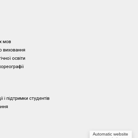
х мов
о виховання
ічної освіти
хореографії
ї і підтримки студентів
ання
Automatic website