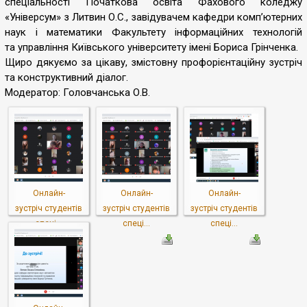
спеціальності Початкова освіта Фахового коледжу
«Універсум» з Литвин О.С., завідувачем кафедри комп’ютерних
наук і математики Факультету інформаційних технологій
та управління Київського університету імені Бориса Грінченка.
Щиро дякуємо за цікаву, змістовну профорієнтаційну зустріч
та конструктивний діалог.
Модератор: Головчанська О.В.
Онлайн-
Онлайн-
Онлайн-
зустріч студентів
зустріч студентів
зустріч студентів
спеці...
спеці...
спеці...