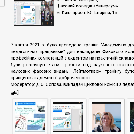
Фаховий коледж «Універсум»
м. Київ, просп. Ю. Гагаріна, 16
7 квітня 2021 р. було проведено тренінг "Академічна до
педагогічних працівників" для викладачів Фахового кол
професійних компетенцій з акцентом на практичній складо
були розглянуті етапи роботи над науковою статтею,
наукових фахових видань. Лейтмотивом тренінгу бул
принципів академічної доброчесності.
Модератор: Д.О. Сопова, викладач циклової комісії з педаго
gjls]