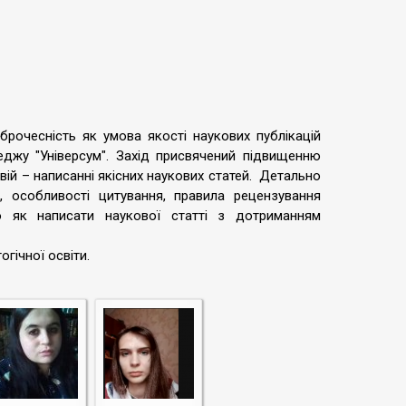
брочесність як умова якості наукових публікацій
еджу "Універсум". Захід присвячений підвищенню
вій – написанні якісних наукових статей. Детально
 особливості цитування, правила рецензування
о як написати наукової статті з дотриманням
гічної освіти.