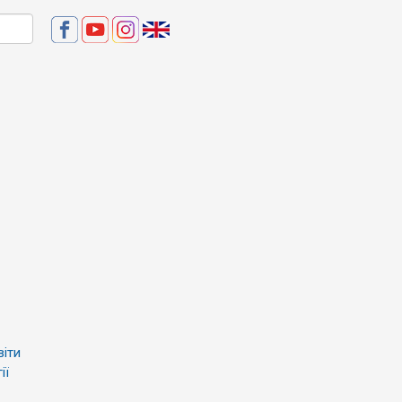
віти
ії