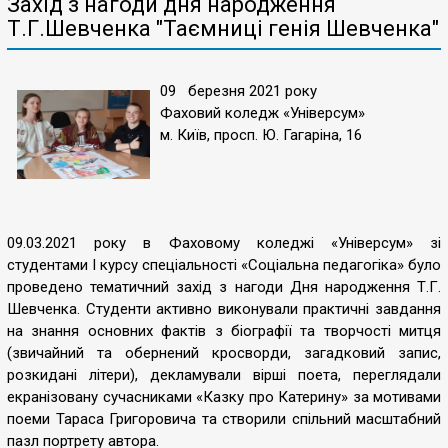
Захід з нагоди дня народження
Т.Г.Шевченка "Таємниці генія Шевченка"
09 березня 2021 року
Фаховий коледж «Універсум»
м. Київ, просп. Ю. Гагаріна, 16
09.03.2021 року в Фаховому коледжі «Універсум» зі
студентами І курсу спеціальності «Соціальна педагогіка» було
проведено тематичний захід з нагоди Дня народження Т.Г.
Шевченка. Студенти активно виконували практичні завдання
на знання основних фактів з біографії та творчості митця
(звичайний та обернений кросворди, загадковий запис,
розкидані літери), декламували вірші поета, переглядали
екранізовану сучасниками «Казку про Катерину» за мотивами
поеми Тараса Григоровича та створили спільний масштабний
пазл портрету автора.