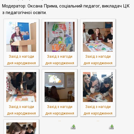
Модератор: Оксана Прима, соціальний педагог, викладач ЦК
з педагогічної освіти.
Захід з нагоди
Захід з нагоди
Захід з нагоди
дня народження
дня народження
дня народження
...
...
...
Захід з нагоди
Захід з нагоди
Захід з нагоди
дня народження
дня народження
дня народження
...
...
...