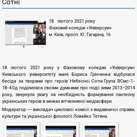
Сотні
18 лютого 2021 року
Фаховий коледж «Універсум»
м. Київ, просп. Ю. Гагаріна, 16
18 лютого 2021 року у Фаховому коледжі «Універсум»
Київського університету імені Бориса Грінченка відбулася
бесіда за творами про героїв Небесної Сотні.Група ВСмс-1-
18-4.0д поділилася своїми думками про події зими 2013–2014
року, звернула увагу на необхідність формування пантеону
українських героїв в межах вітчизняної медіасфери.
Модератор ― викладач циклової комісії з видавничої справи,
культури та української філології Ловейко Тетяна.