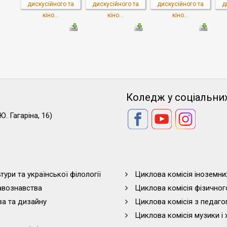
дискусійного та
дискусійного та
дискусійного та
д
кіно...
кіно...
кіно...
Коледж у соціальни
Ю. Гагаріна, 16)
тури та української філології
Циклова комісія іноземни
равознавства
Циклова комісія фізичног
ва та дизайну
Циклова комісія з педагог
Циклова комісія музики і 