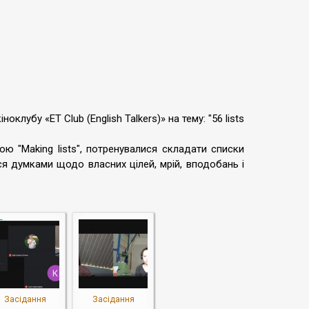
клубу «ET Club (English Talkers)» на тему: "56 lists
ю "Making lists", потренувалися складати списки
ся думками щодо власних цілей, мрій, вподобань і
Засідання
Засідання