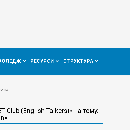
 КОЛЕДЖ
РЕСУРСИ
СТРУКТУРА
down»
 Club (English Talkers)» на тему:
wn»