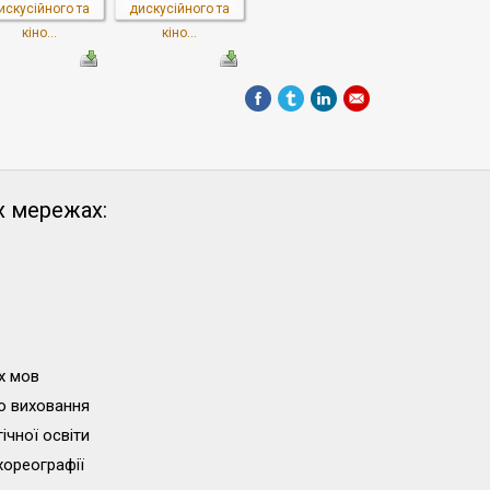
искусійного та
дискусійного та
кіно...
кіно...
х мережах:
х мов
о виховання
ічної освіти
хореографії