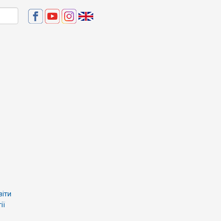
віти
ії