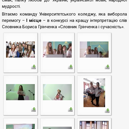
смак, палку любов до України, української мови, народної
мудрості.
Вітаємо команду Університетського коледжу, яка виборола
перемогу –
І місце
– в конкурсі на кращу інтерпретацію слів
Словника Бориса Грінченка «Словник Грінченка і сучасність».