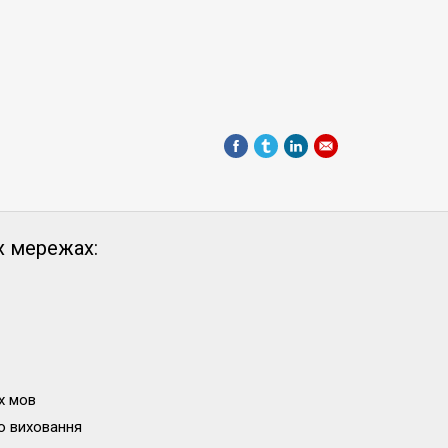
х мережах:
х мов
о виховання