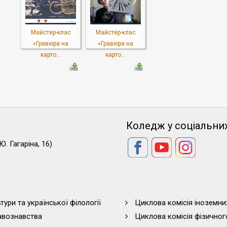
Майстер-клас
Майстер-клас
«Гравюра на
«Гравюра на
карто...
карто...
Коледж у соціальни
Ю. Гагаріна, 16)
тури та української філології
Циклова комісія іноземни
равознавства
Циклова комісія фізичног