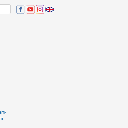
віти
ії