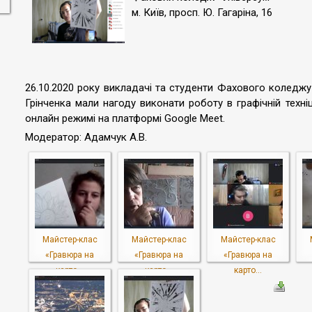
м. Київ, просп. Ю. Гагаріна, 16
26.10.2020 року викладачі та студенти Фахового коледжу 
Грінченка мали нагоду виконати роботу в графічній техні
онлайн режимі на платформі Google Meet.
Модератор: Адамчук А.В.
Майстер-клас
Майстер-клас
Майстер-клас
«Гравюра на
«Гравюра на
«Гравюра на
карто...
карто...
карто...