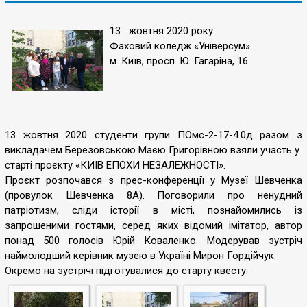
13 жовтня 2020 року
Фаховий коледж «Універсум»
м. Київ, просп. Ю. Гагаріна, 16
13 жовтня 2020 студенти групи ПОмс-2-17-4.0д разом з
викладачем Березовською Маєю Григорівною взяли участь у
старті проєкту «КИЇВ ЕПОХИ НЕЗАЛЕЖНОСТІ».
Проєкт розпочався з прес-конференції у Музеї Шевченка
(провулок Шевченка 8А). Поговорили про ненудний
патріотизм, сліди історії в місті, познайомились із
запрошеними гостями, серед яких відомий імітатор, автор
понад 500 голосів Юрій Коваленко. Модерував зустріч
наймолодший керівник музею в Україні Мирон Гордійчук.
Окремо на зустрічі підготувалися до старту квесту.