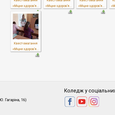
Квест-змагання
Квест-змагання
Квест-змагання
К
«Міцне здоров’я...
«Міцне здоров’я...
«Міцне здоров’я...
«М
Квест-змагання
«Міцне здоров’я...
Коледж у соціальни
Ю. Гагаріна, 16)