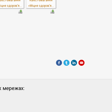
вест-змагання
Квест-змагання
іцне здоров’я...
«Міцне здоров’я...
х мережах: