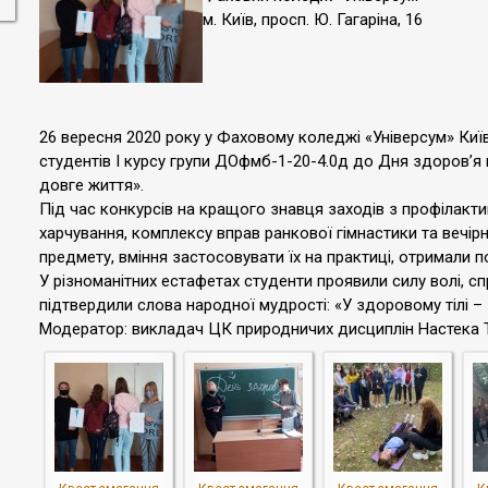
м. Київ, просп. Ю. Гагаріна, 16
26 вересня 2020 року у Фаховому коледжі «Універсум» Київ
студентів І курсу групи ДОфмб-1-20-4.0д до Дня здоров’я
довге життя».
Під час конкурсів на кращого знавця заходів з профілакт
харчування, комплексу вправ ранкової гімнастики та вечір
предмету, вміння застосовувати їх на практиці, отримали по
У різноманітних естафетах студенти проявили силу волі, спр
підтвердили слова народної мудрості: «У здоровому тілі –
Модератор: викладач ЦК природничих дисциплін Настека 