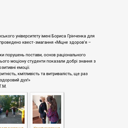
ського університету імені Бориса Грінченка для
 проведено квест-змагання «Міцне здоров’я –
ики порушень постави, основ раціонального
нього моціону студенти показали добрі знання з
зитивні емоції.
итність, кмітливість та витривалість, ще раз
 здоровий дух!»
Т.М.