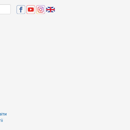
віти
ії