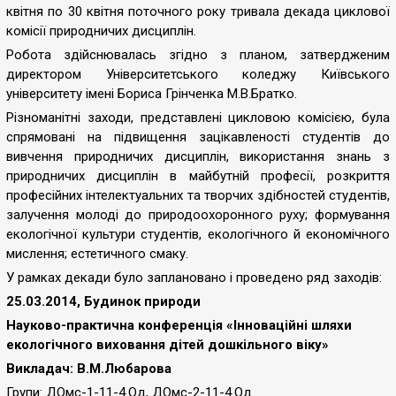
квітня по 30 квітня поточного року тривала декада циклової
комісії природничих дисциплін.
Робота здійснювалась згідно з планом, затвердженим
директором Університетського коледжу Київського
університету імені Бориса Грінченка М.В.Братко.
Різноманітні заходи, представлені цикловою комісією, була
спрямовані на підвищення зацікавленості студентів до
вивчення природничих дисциплін, використання знань з
природничих дисциплін в майбутній професії, розкриття
професійних інтелектуальних та творчих здібностей студентів,
залучення молоді до природоохоронного руху; формування
екологічної культури студентів, екологічного й економічного
мислення; естетичного смаку.
У рамках декади було заплановано і проведено ряд заходів:
25.03.2014, Будинок природи
Науково-практична конференція «Інноваційні шляхи
екологічного виховання дітей дошкільного віку»
Викладач: В.М.Любарова
Групи: ДОмс-1-11-4.Од, ДОмс-2-11-4.Од