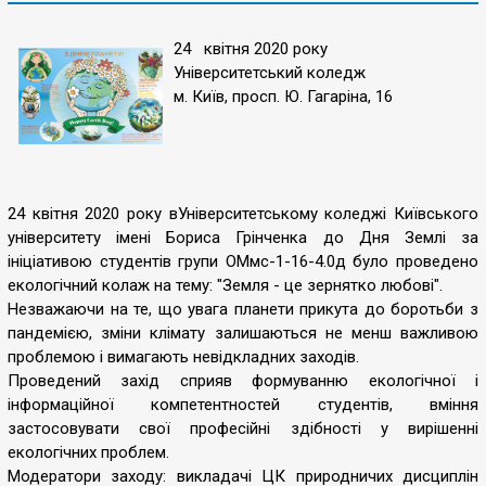
24 квітня 2020 року
Університетський коледж
м. Київ, просп. Ю. Гагаріна, 16
24 квітня 2020 року вУніверситетському коледжі Київського
університету імені Бориса Грінченка до Дня Землі за
ініціативою студентів групи ОМмс-1-16-4.0д було проведено
екологічний колаж на тему: "Земля - це зернятко любові".
Незважаючи на те, що увага планети прикута до боротьби з
пандемією, зміни клімату залишаються не менш важливою
проблемою і вимагають невідкладних заходів.
Проведений захід сприяв формуванню екологічної і
інформаційної компетентностей студентів, вміння
застосовувати свої професійні здібності у вирішенні
екологічних проблем.
Модератори заходу: викладачі ЦК природничих дисциплін