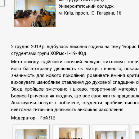
Університетський коледж
м. Київ, просп. Ю. Гагаріна, 16
2 грудня 2019 р. відбулась виховна година на тему "Борис Г
студентами групи ХОРмс-1-19-4Од.
Мета заходу: здійснити заочний екскурс життєвим і твор
його багатогранну діяльність як митця і вченого, пока
значимість для нового покоління; розвивати вміння крит
виховувати шанобливе ставлення до духовної спадщини с
Захід пройшов змістовно і цікаво, теоретичний матеріа
Бориса Грінченка як людину, що все своє життя працювал
Аналізуючи почуте і побачене, студенти зробили висно
невтомна титанічна діяльність викликає захоплення.
Модератор - Рой Я.В.