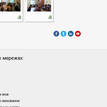
х мережах:
х мов
о виховання