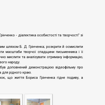
рінченко - діалектика особистості та творчості" зі
чим шляхом Б. Д. Грінченка; розкрити й осмислити
зати масштаби творчої спадщини письменника і її
ично мислити та аналізувати отриману інформацію;
вого народу.
л був доповнений демонстрацією відеофільму про
а для рідного краю.
вок, що життя Бориса Грінченка гідне подиву, а