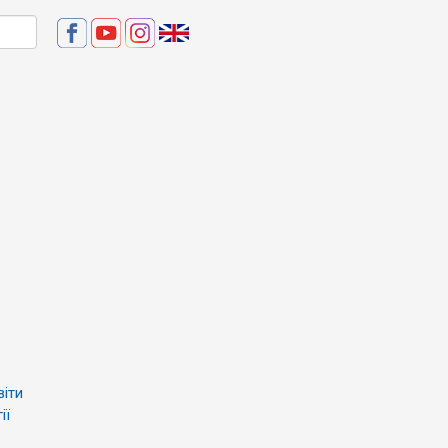
віти
ії