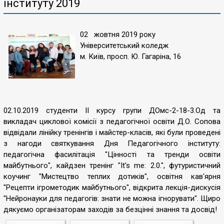
інституту 2019
02 жовтня 2019 року
Університетський коледж
м. Київ, просп. Ю. Гагаріна, 16
02.10.2019 студенти ІІ курсу групи ДОмс-2-18-3.Од та
викладач циклової комісії з педагогічної освіти Д.О. Сопова
відвідали лінійку тренінгів і майстер-класів, які були проведені
з нагоди святкування Дня Педагогічного інституту:
педагогічна фасилітація "Цінності та тренди освіти
майбутнього", кайдзен тренінг "It's me: 2.0.", футуристичний
коучинг "Мистецтво теплих дотиків", освітня кав'ярня
"Рецепти ігрометодик майбутнього", відкрита лекція-дискусія
"Нейронауки для педагогів: знати не можна ігнорувати". Щиро
дякуємо організаторам заходів за безцінні знання та досвід!