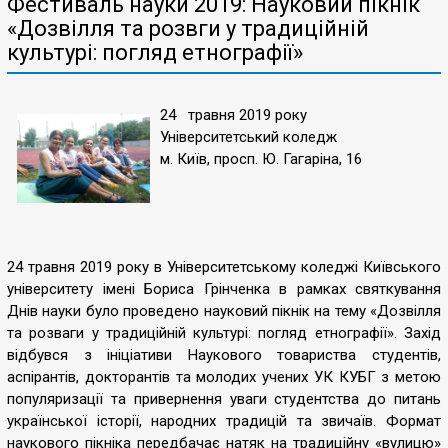
Фестиваль науки 2019: Науковий пікнік
«Дозвілля та розвги у традиційній
культурі: погляд етнографії»
24 травня 2019 року
Університетський коледж
м. Київ, просп. Ю. Гагаріна, 16
24 травня 2019 року в Університетському коледжі Київського
університету імені Бориса Грінченка в рамках святкування
Днів науки було проведено науковий пікнік на тему «Дозвілля
та розваги у традиційній культурі: погляд етнографії». Захід
відбувся з ініціативи Наукового товариства студентів,
аспірантів, докторантів та молодих учених УК КУБГ з метою
популяризації та привернення уваги студентства до питань
української історії, народних традицій та звичаїв. Формат
наукового пікніка передбачає натяк на традиційну «вулицю»