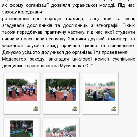
як форму організації дозвілля української молоді. Під час
заходу коледжани
розповідали про народні традиції, танці, ігри та пісні,
згадували дослідників та дослідниць з етнографії. Пікнік
також передбачав практичну частину, під час якої студенти
вивчили і заспівали веснянку. Завдяки дружній атмосфері та
уважності слухачів захід пройшов цікаво та пізнавально.
Дякуємо усім, хто долучився до організації та проведення!
Модератор заходу: викладач циклової комісії суспільних
дисциплін і правознавства Мусіяченко О. С.