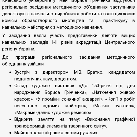
Київського університету імені Бориса Грінченка відбулося
регіональне засідання методичного об'єднання заступників
директорів з навчально-виробничої роботи та голів циклових
комісій образотворчого мистецтва та практикуму в
навчальних майстернях з методикою навчання.
У засідання взяли участь представники дев’яти вищих
навчальних закладів І-ІІ рівнів акредитації Центрального
регіону України.
До програми регіонального засідання методичного
об'єднання увійшли:
Зустріч з директором М.В. Братко, кандидатом
педагогічних наук, доцентом.
Огляд художніх виставок «До 150-річчя від дня
народження Бориса Грінченка», «Натхнення живою
красою», «У промінні сонячної акварелі», «Копії з робіт
всесвітньо відомих майстрів», «Магічні пуантелі»,
«Макраме-давнє художнє ремесло».
Відкрите заняття на тему: «Виконання графічної
трансформації елементів тваринного світу».
Майстер-клас «Іграшка своїми руками».