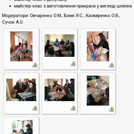
майстер-клас з виготовлення прикраси у вигляді шляпки
Модератори: Овчаренко О.М., Білик Я.С., Казіміренко О.В.,
Сучок А.О.