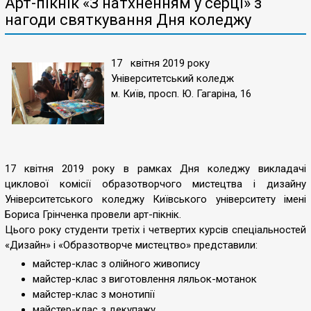
Арт-пікнік «З натхненням у серці» з
нагоди святкування Дня коледжу
17 квітня 2019 року
Університетський коледж
м. Київ, просп. Ю. Гагаріна, 16
17 квітня 2019 року в рамках Дня коледжу викладачі
циклової комісії образотворчого мистецтва і дизайну
Університетського коледжу Київського університету імені
Бориса Грінченка провели арт-пікнік.
Цього року студенти третіх і четвертих курсів спеціальностей
«Дизайн» і «Образотворче мистецтво» представили:
майстер-клас з олійного живопису
майстер-клас з виготовлення ляльок-мотанок
майстер-клас з монотипії
майстер-клас з декупажу