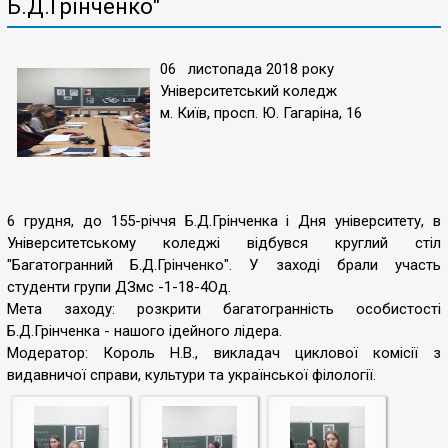
Б.Д.Грінченко"
06 листопада 2018 року
Університетський коледж
м. Київ, просп. Ю. Гагаріна, 16
6 грудня, до 155-річчя Б.Д.Грінченка і Дня університету, в
Університетському коледжі відбувся круглий стіл
"Багатогранний Б.Д.Грінченко". У заході брали участь
студенти групи ДЗмс -1-18-4Од.
Мета заходу: розкрити багатогранність особистості
Б.Д.Грінченка - нашого ідейного лідера.
Модератор: Король Н.В., викладач циклової комісії з
видавничої справи, культури та української філології.