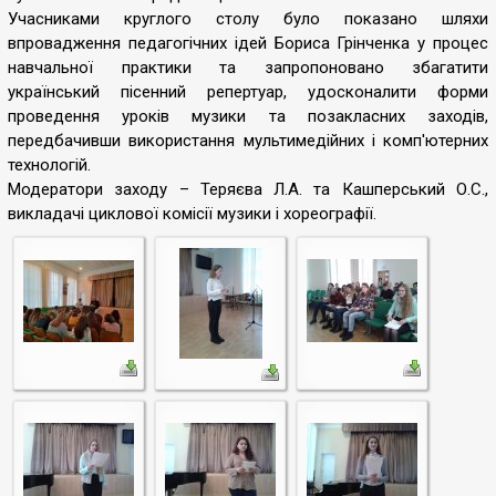
Учасниками круглого столу було показано шляхи
впровадження педагогічних ідей Бориса Грінченка у процес
навчальної практики та запропоновано збагатити
український пісенний репертуар, удосконалити форми
проведення уроків музики та позакласних заходів,
передбачивши використання мультимедійних і комп'ютерних
технологій.
Модератори заходу – Теряєва Л.А. та Кашперський О.С.,
викладачі циклової комісії музики і хореографії.