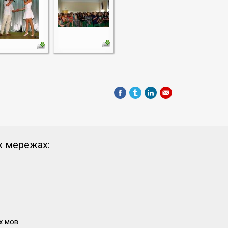
х мережах:
х мов