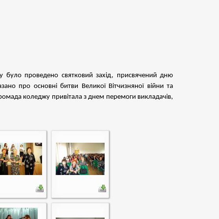
джу було проведено святковий захід, присвячений дню
азано про основні битви Великої Вітчизняної війни та
я громада коледжу привітала з днем перемоги викладачів,