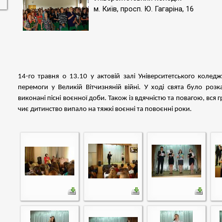
м. Київ, просп. Ю. Гагаріна, 16
14-го травня о 13.10 у актовій залі Університетського коле
перемоги у Великій Вітчизняній війні. У ході свята було розк
виконані пісні воєнної доби. Також із вдячністю та повагою, вс
чиє дитинство випало на тяжкі воєнні та повоєнні роки.