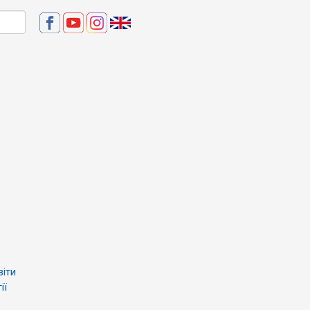
віти
ії