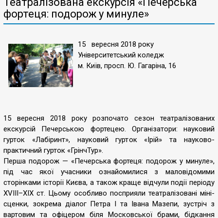
Театралізована екскурсія «Печерська
фортеця: подорож у минуле»
15 вересня 2018 року
Університетський коледж
м. Київ, просп. Ю. Гагаріна, 16
15 вересня 2018 року розпочато сезон театралізованих
екскурсій Печерською фортецею. Організатори: науковий
гурток «Лабіринт», науковий гурток «Ірій» та науково-
практичний гурток «ГрінчТур».
Перша подорож — «Печерська фортеця: подорож у минуле»,
під час якої учасники ознайомилися з маловідомими
сторінками історії Києва, а також краще відчули події періоду
ХVIII–XIX ст. Цьому особливо посприяли театралізовані міні-
сценки, зокрема діалог Петра І та Івана Мазепи, зустріч з
вартовим та офіцером біля Московської брами, бідкання