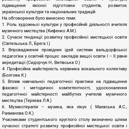
підвищення якісної підготовки студентів, розвиток
української культури та національних традицій.
На обговорення було винесено теми:
1. Роль художньої культури у професійній діяльності вчителя
музичного мистецтва (Кифенко А.М.)
2. Сучасні тенденції розвитку професійної мистецької освіти
(Світельська Л., Брега І.)
3. Впровадження провідних ідей системи вальдорфської
педагогіки у освітній процес закладів вищої освіти І – ІІ рівня
акредитації (Сидорчук Н., Витівська О.)
4. Професійна майстерність керівника вокального колективу
(Болгова К.)
5. Вплив навчальної педагогічної практики на підвищення
фахової і методичної компетентності, удосконалення
педагогічної майстерності майбутніх учителів музичного
мистецтва (Теряєва Л.А.)
6. Музикотерапія – музика, яка лікує ( Маєвська А.С.,
Рахманова О.К.)
Учасниками студентського круглого столу визначено шляхи
сучасної стратегії розвитку професійної мистецької освіти і