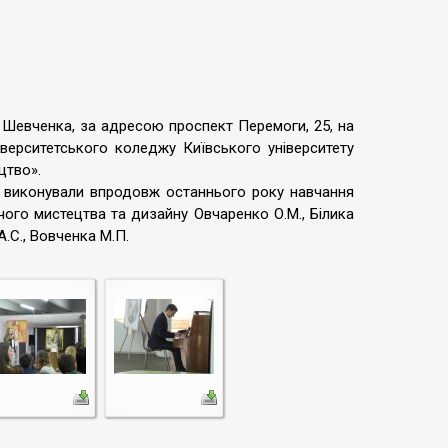
Г. Шевченка, за адресою проспект Перемоги, 25, на
іверситетського коледжу Київського університету
цтво».
и виконували впродовж останнього року навчання
чого мистецтва та дизайну Овчаренко О.М., Білика
А.С., Вовченка М.П.