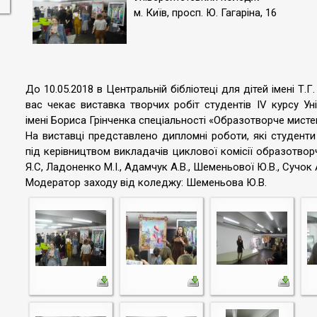
м. Київ, просп. Ю. Гагаріна, 16
До 10.05.2018 в Центральній бібліотеці для дітей імені Т.
вас чекає виставка творчих робіт студентів IV курсу Ун
імені Бориса Грінченка спеціальності «Образотворче мисте
На виставці представлено дипломні роботи, які студент
під керівництвом викладачів циклової комісії образотвор
Я.С, Ладоненко М.І., Адамчук А.В., Шеменьової Ю.В., Сучок 
Модератор заходу від коледжу: Шеменьова Ю.В.