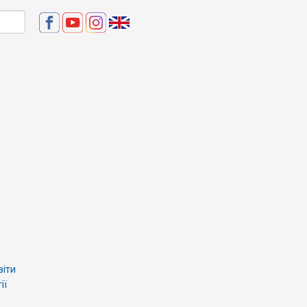
віти
ії