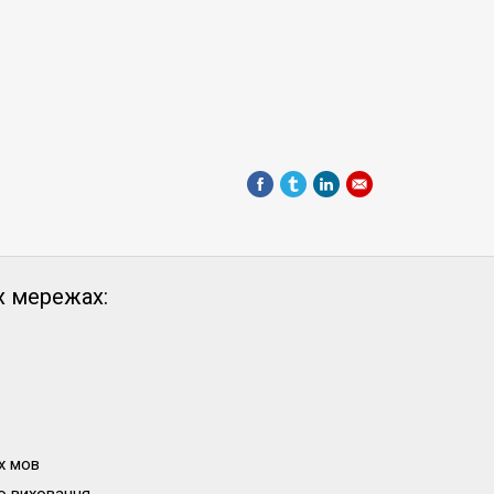
х мережах:
х мов