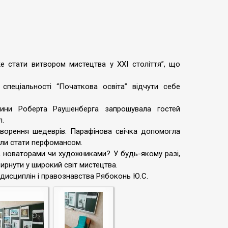
 стати витвором мистецтва у XXI століття”, що
спеціальності “Початкова освіта” відчути себе
тини Роберта Раушенберга запрошувала гостей
л.
творення шедеврів. Парафінова свічка допомогла
мали стати перфомансом.
, новаторами чи художниками? У будь-якому разі,
ирнути у широкий світ мистецтва.
 дисциплін і правознавства Рябоконь Ю.С.