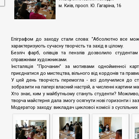
м. Київ, просп. Ю. Гагаріна, 16
Епіграфом до заходу стали слова: “Абсолютно все може
характеризують сучасну творчість та захід в цілому.
Безліч фарб, олівців та пензлів дозволило студентам 
справжніми художниками.
Інсталяція “Прочанин” за мотивами однойменної кар
приєднатися до мистецтва, вільного від кордонів та прави
У цей день творчість перемогла - всі долучилися до с
зобразити на папері власний настрій, а численні картини 
Хто знає, ким у майбутньому стануть студенти? Можливо
творча майстерня дала змогу осягнути нові горизонти і заз
Модератор заходу: викладач циклової комісії з суспільних