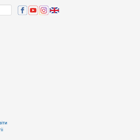
віти
ії