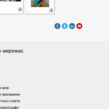
х мережах:
х мов
о виховання
ічної освіти
хореографії