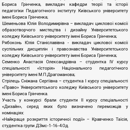
Бориса Грінченка, викладач кафедри теорії та історії
педагогіки Педагогічного інституту Київського університету
імені Бориса Грінченка;
Шеменьова Юлія Володимирівна – викладач циклової комісії
образотворчого мистецтва і дизайну Університетського
коледжу Київського університету імені Бориса Грінченка;
Рябоконь Юлія Станіславівна - викладач циклової комісії
суспільних дисциплін і правознавства Університетського
коледжу Київського університету імені Бориса Грінченка;
Семенко Анастасія Олександрівна – студентка ІV курсу
спеціальності «Історія» Національного педагогічного
університету імені М.П.Драгоманова;
Стрілець Сніжана Сергіївна – студентка І курсу спеціальності
«Право» Університетського коледжу Київського університету
імені Бориса Грінченка.
Участь у конкурсі брали студенти ІІ курсу спеціальності
«Дизайн», серед яких було визначено переможців у
номінаціях:
«Найкраще розкриття історичної події» – Кравченко Таїсія,
студентка групи ДЗмс-1-16-4.Од.