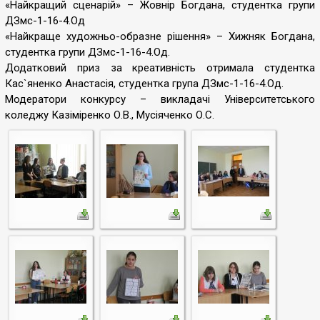
«Найкращий сценарій» – Жовнір Богдана, студентка групи
ДЗмс-1-16-4.Од
«Найкраще художньо-образне рішення» – Хижняк Богдана,
студентка групи ДЗмс-1-16-4.Од.
Додатковий приз за креативність отримала студентка
Кас`яненко Анастасія, студентка група ДЗмс-1-16-4.Од.
Модератори конкурсу – викладачі Університетського
коледжу Казіміренко О.В., Мусіяченко О.С.