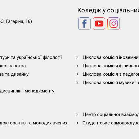
Коледж у соціальни
Ю. Гагаріна, 16)
тури та української філології
Циклова комісія іноземни
равознавства
Циклова комісія фізичног
ва та дизайну
Циклова комісія з педагог
Циклова комісія музики і 
дисциплін і менеджменту
Центр соціальної взаємоді
 докторантів та молодих вчених
Студентське самоврядув