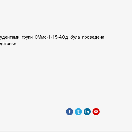
тудентами групи ОМмс-1-15-4.Од була проведена
ідстань».