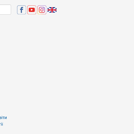
віти
ії