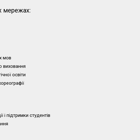
х мережах:
х мов
о виховання
ічної освіти
хореографії
ї і підтримки студентів
ання