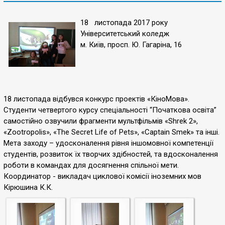
18 листопада 2017 року
Університетський коледж
м. Київ, просп. Ю. Гагаріна, 16
18 листопада відбувся конкурс проектів «КіноМова».
Студенти четвертого курсу спеціальності “Початкова освіта”
самостійно озвучили фрагменти мультфільмів «Shrek 2»,
«Zootropolis», «The Secret Life of Pets», «Captain Smek» та інші.
Мета заходу – удосконалення рівня іншомовної компетенції
студентів, розвиток їх творчих здібностей, та вдосконалення
роботи в командах для досягнення спільної мети.
Координатор - викладач циклової комісії іноземних мов
Кірюшина К.К.