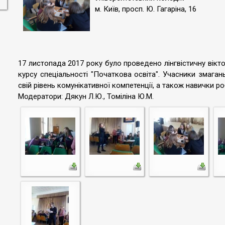
м. Київ, просп. Ю. Гагаріна, 16
17 листопада 2017 року було проведено лінгвістичну вікто
курсу спеціальності "Початкова освіта". Учасники змага
свій рівень комунікативної компетенції, а також навички ро
Модератори: Дякун Л.Ю., Томіліна Ю.М.