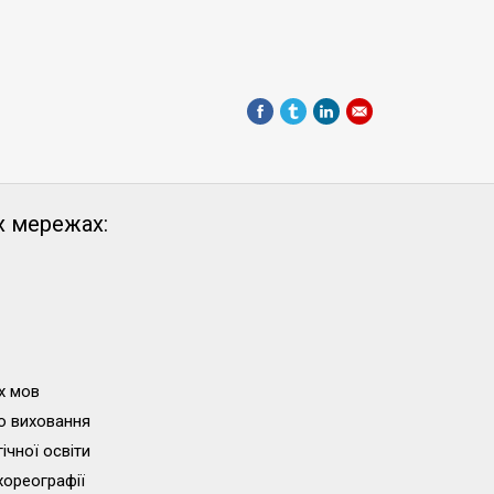
х мережах:
х мов
о виховання
ічної освіти
хореографії