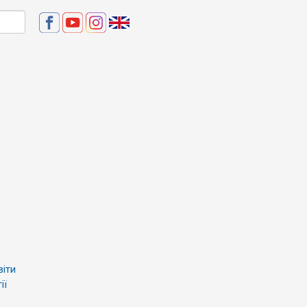
віти
ії