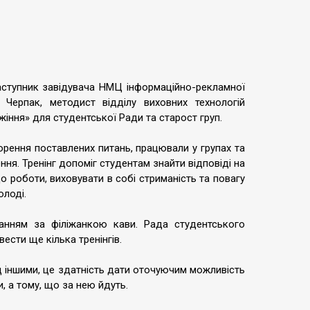
аступник завідувача НМЦ інформаційно-рекламної
я Черпак, методист відділу виховних технологій
ужіння» для студентської Ради та старост груп.
орення поставлених питань, працювали у групах та
ня. Тренінг допоміг студентам знайти відповіді на
о роботи, виховувати в собі стриманість та повагу
олоді.
анням за філіжанкою кави. Рада студентського
сти ще кілька тренінгів.
ад іншими, це здатність дати оточуючим можливість
, а тому, що за нею йдуть.