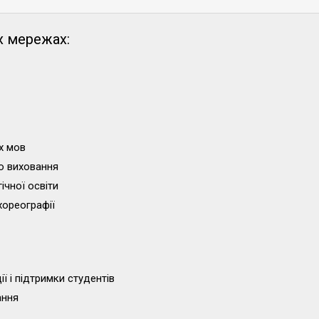
х мережах:
х мов
о виховання
ічної освіти
хореографії
ї і підтримки студентів
ання