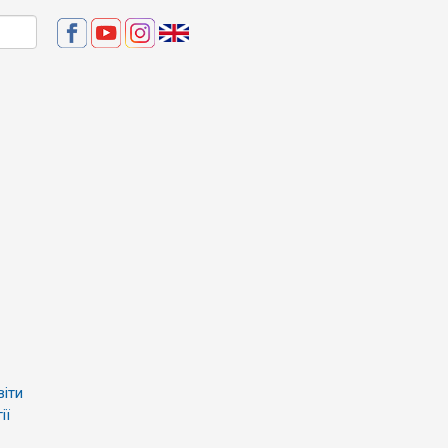
віти
ії