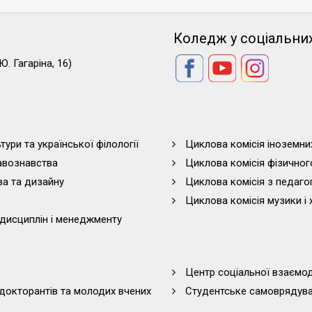
Коледж у соціальни
Ю. Гагаріна, 16)
тури та української філології
Циклова комісія іноземни
равознавства
Циклова комісія фізичног
ва та дизайну
Циклова комісія з педагог
Циклова комісія музики і 
дисциплін і менеджменту
Центр соціальної взаємоді
 докторантів та молодих вчених
Студентське самоврядув