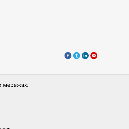
х мережах:
х мов