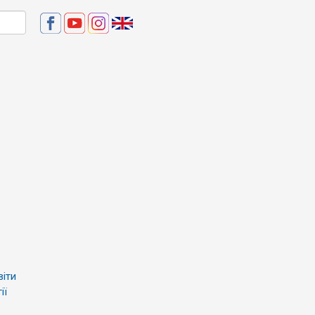
віти
ії