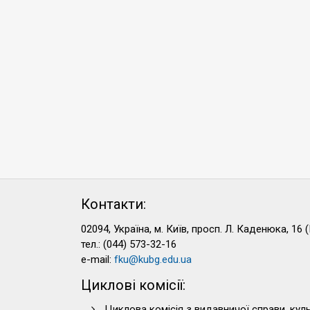
Контакти:
02094, Україна, м. Київ, просп. Л. Каденюка, 16 (
тел.: (044) 573-32-16
e-mail:
fku@kubg.edu.ua
Циклові комісії:
Циклова комісія з видавничої справи, куль