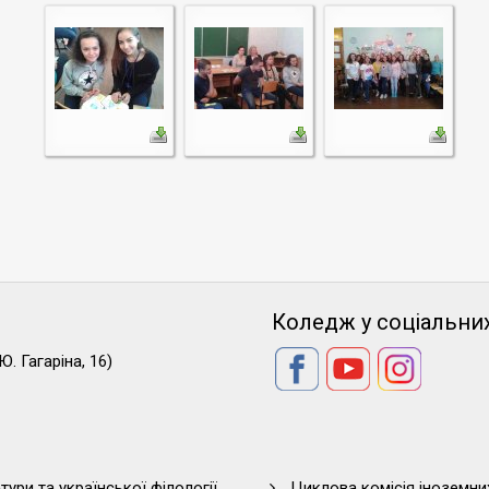
Коледж у соціальни
Ю. Гагаріна, 16)
тури та української філології
Циклова комісія іноземни