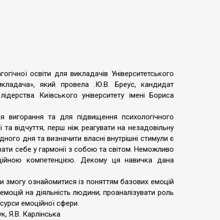
гогічної освіти для викладачів Університетського
кладача», який провела .Ю.В. Бреус, кандидат
лідерства Київського університету імені Бориса
я вигорання та для підвищення психологічного
ї та відчуття, перш ніж реагувати на незадовільну
дного дня та визначити власні внутрішні стимули є
ати себе у гармонії з собою та світом. Неможливо
ційною компетенцією. Декому ця навичка дана
ли змогу ознайомитися із поняттям базових емоцій
 емоцій на діяльність людини; проаналізувати роль
есурси емоційної сфери.
к, Я.В. Карлінська