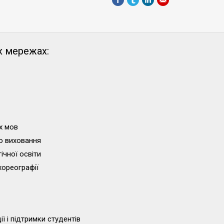
х мережах:
х мов
о виховання
ічної освіти
хореографії
ї і підтримки студентів