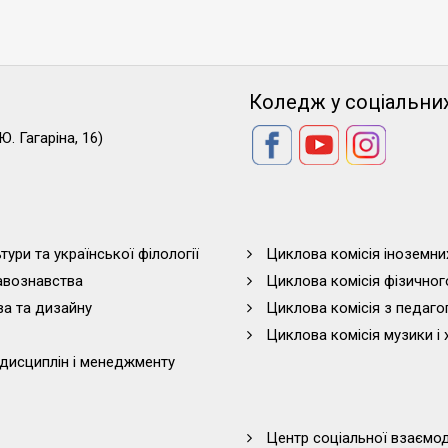
Коледж у соціальни
Ю. Гагаріна, 16)
тури та української філології
Циклова комісія іноземни
равознавства
Циклова комісія фізичног
ва та дизайну
Циклова комісія з педагог
Циклова комісія музики і 
дисциплін і менеджменту
Центр соціальної взаємоді