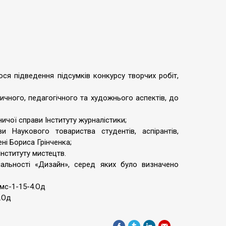
ося підведення підсумків конкурсу творчих робіт,
ичного, педагогічного та художнього аспектів, до
чої справи Інституту журналістики;
 Наукового товариства студентів, аспірантів,
ні Бориса Грінченка;
Інституту мистецтв.
ціальності «Дизайн», серед яких було визначено
Змс-1-15-4.Од
4.Од