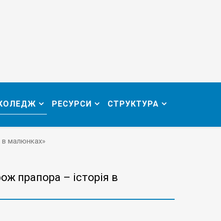
 КОЛЕДЖ
РЕСУРСИ
СТРУКТУРА
я в малюнках»
ож прапора – історія в