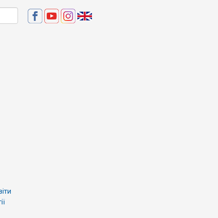
віти
ії