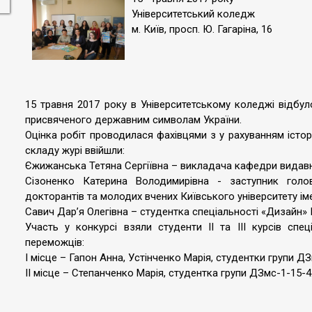
Університетський коледж
м. Київ, просп. Ю. Гагаріна, 16
15 травня 2017 року в Університетському коледжі відбул
присвяченого державним символам України.
Оцінка робіт проводилася фахівцями з у рахуванням істор
складу журі ввійшли:
Єжижанська Тетяна Сергіївна – викладача кафедри видавни
Сізоненко Катерина Володимирівна - заступник голови
докторантів та молодих вчених Київського університету іме
Савич Дар’я Олегівна – студентка спеціальності «Дизайн» 
Участь у конкурсі взяли студенти ІІ та ІІІ курсів спе
переможців:
І місце – Гапон Анна, Устінченко Марія, студентки групи Д
ІІ місце – Степанченко Марія, студентка групи ДЗмс-1-15-