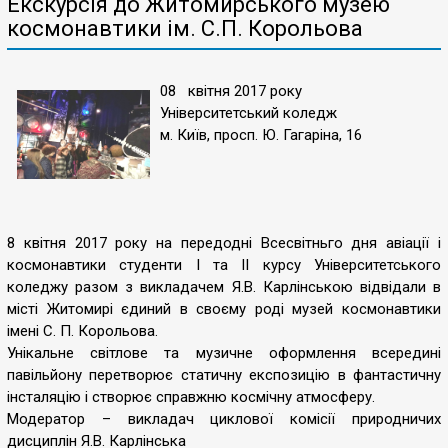
Екскурсія до Житомирського музею
космонавтики ім. С.П. Корольова
08 квітня 2017 року
Університетський коледж
м. Київ, просп. Ю. Гагаріна, 16
8 квітня 2017 року на передодні Всесвітньго дня авіації і
космонавтики студенти І та ІІ курсу Університетського
коледжу разом з викладачем Я.В. Карлінською відвідали в
місті Житомирі єдиний в своєму роді музей космонавтики
імені С. П. Корольова.
Унікальне світлове та музичне оформлення всередині
павільйону перетворює статичну експозицію в фантастичну
інсталяцію і створює справжню космічну атмосферу.
Модератор – викладач циклової комісії природничих
дисциплін Я.В. Карлінська