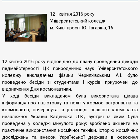
12 квітня 2016 року
Університетський коледж
м. Київ, просп. Ю. Гагаріна, 16
12 квітня 2016 року відповідно до плану проведення декади
педмайстерності ЦК природничих наук Університетського
коледжу викладачем фізики Черняхівським А.І. було
проведено бесіди зі студентами І курсів, приурочені до
відзначення Дня космонавтики.
У ході бесіди викладачем була використана цікава
інформація про підготовку та політ у космос астронавтів та
космонавтів, почерпнута із розповіді першого космонавта
незалежної України Каденюка Л.К., зустріч із яким була
проведена у коледжі минулого року; зроблено акценти на
практичне використання космічної техніки, історію космічних
досліджень та внесок Української держави в освоєння