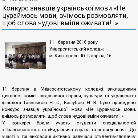
Конкурс знавців української мови «Не
цураймось мови, вчімось розмовляти,
щоб слова чудові вміли оживати!..»
11 березня 2016 року
Університетський коледж
м. Київ, просп. Ю. Гагаріна, 16
11 березня в Університетському коледжі викладачами
циклової комісії видавничої справи, культури та української
філології Гаєвською Н. С., Кашубою Н. В. було проведено
конкурс знавців української мови «Не цураймось мови,
вчімось розмовляти, щоб слова чудові вміли оживати!..»
У конкурсі брали участь студенти спеціальностей
«Правознавство» та «Видавнича справа та редагування». До
участі у грі викладачі активно залучали студентів-глядачів: