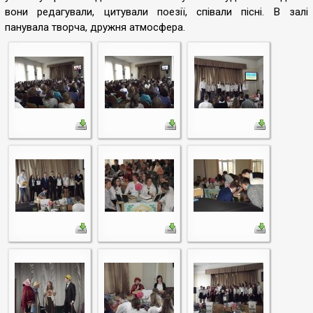
вони редагували, цитували поезії, співали пісні. В залі
панувала творча, дружня атмосфера.