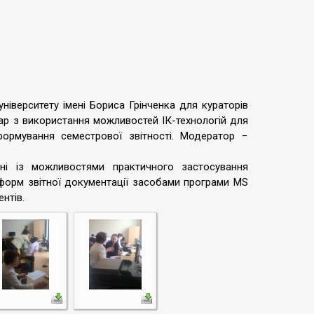
університету імені Бориса Грінченка для кураторів
ар з використання можливостей ІК-технологій для
 формування семестрової звітності. Модератор −
ні із можливостями практичного застосування
форм звітної документації засобами програми MS
нтів.