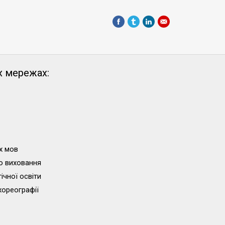
х мережах:
х мов
о виховання
ічної освіти
хореографії