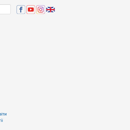
віти
ії