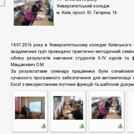
Університетський коледж
м. Київ, просп. Ю. Гагаріна, 16
14.01.2016 року в Університетському коледжі Київського 
академічних груп проведено практично-методичний семін
обліку результатів навчання студентів ІІ-ІV курсів та
Мащакевич О.М.
За результатами семінару працівники були ознайомле
сучасного програмного забезпечення для автоматизації 
Excel з використанням логічних функцій та шаблонів докуме