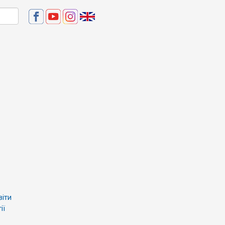
віти
ії