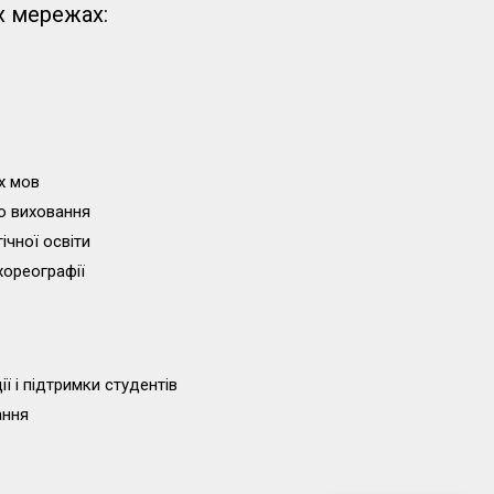
х мережах:
х мов
о виховання
ічної освіти
хореографії
ї і підтримки студентів
ання