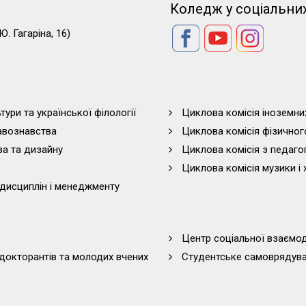
Коледж у соціальни
Ю. Гагаріна, 16)
тури та української філології
Циклова комісія іноземни
равознавства
Циклова комісія фізичног
ва та дизайну
Циклова комісія з педагог
Циклова комісія музики і 
дисциплін і менеджменту
Центр соціальної взаємоді
 докторантів та молодих вчених
Студентське самоврядув