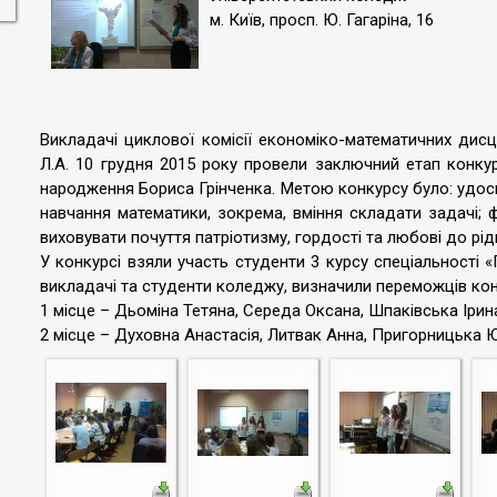
м. Київ, просп. Ю. Гагаріна, 16
Викладачі циклової комісії економіко-математичних дис
Л.А. 10 грудня 2015 року провели заключний етап конку
народження Бориса Грінченка. Метою конкурсу було: удо
навчання математики, зокрема, вміння складати задачі; 
виховувати почуття патріотизму, гордості та любові до рі
У конкурсі взяли участь студенти 3 курсу спеціальності 
викладачі та студенти коледжу, визначили переможців кон
1 місце – Дьоміна Тетяна, Середа Оксана, Шпаківська Ірин
2 місце – Духовна Анастасія, Литвак Анна, Пригорницька Ю