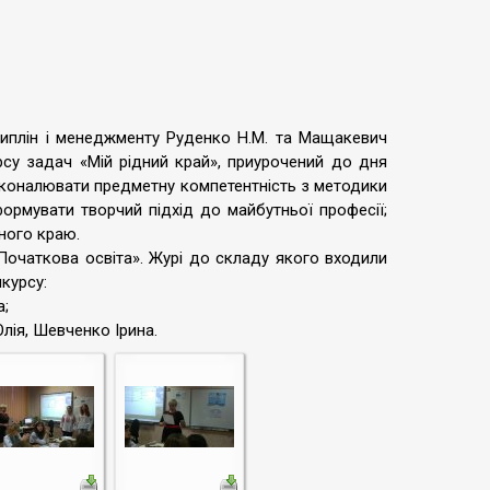
циплін і менеджменту Руденко Н.М. та Мащакевич
рсу задач «Мій рідний край», приурочений до дня
сконалювати предметну компетентність з методики
формувати творчий підхід до майбутньої професії;
дного краю.
«Початкова освіта». Журі до складу якого входили
курсу:
а;
лія, Шевченко Ірина.