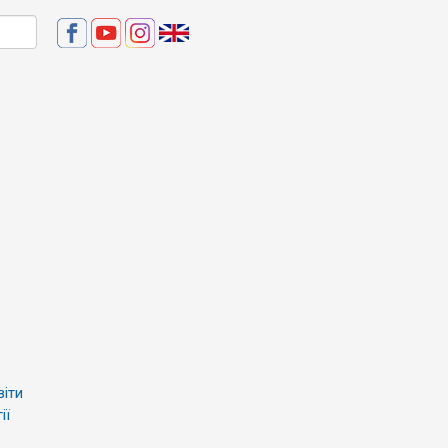
віти
ії