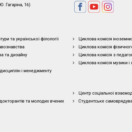
Ю. Гагаріна, 16)
тури та української філології
Циклова комісія іноземни
равознавства
Циклова комісія фізичног
ва та дизайну
Циклова комісія з педагог
Циклова комісія музики і 
дисциплін і менеджменту
Центр соціальної взаємоді
 докторантів та молодих вчених
Студентське самоврядув