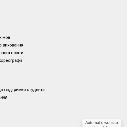
х мов
о виховання
ічної освіти
хореографії
ї і підтримки студентів
ання
Automatic website