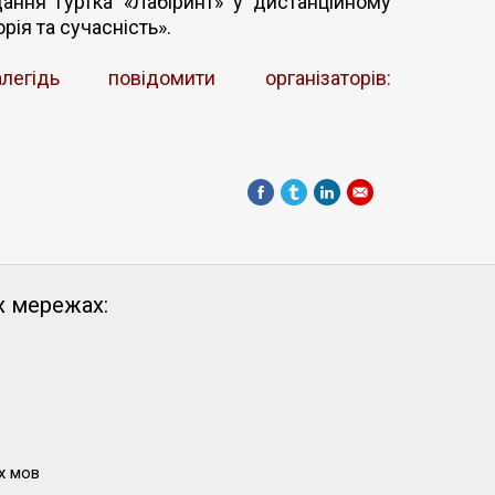
дання гуртка «Лабіринт» у дистанційному
орія та сучасність».
гідь повідомити організаторів:
х мережах:
х мов