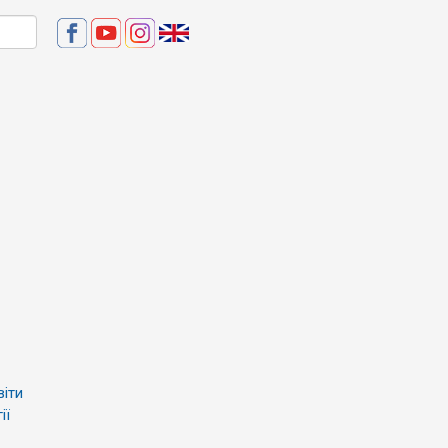
віти
ії