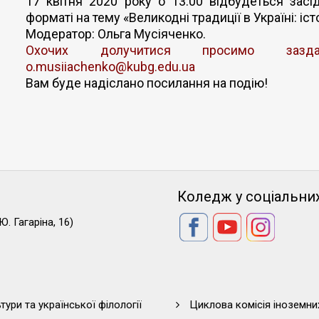
17 квітня 2020 року о 13:00 відбудеться засі
форматі на тему «Великодні традиції в Україні: іст
Модератор: Ольга Мусіяченко.
Охочих долучитися просимо заздале
o.musiiachenko@kubg.edu.ua
Вам буде надіслано посилання на подію!
Коледж у соціальни
Ю. Гагаріна, 16)
тури та української філології
Циклова комісія іноземни