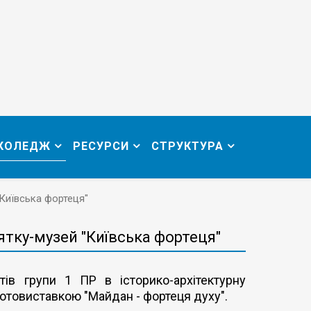
 КОЛЕДЖ
РЕСУРСИ
СТРУКТУРА
"Київська фортеця"
'ятку-музей "Київська фортеця"
тів групи 1 ПР в історико-архітектурну
фотовиставкою "Майдан - фортеця духу".