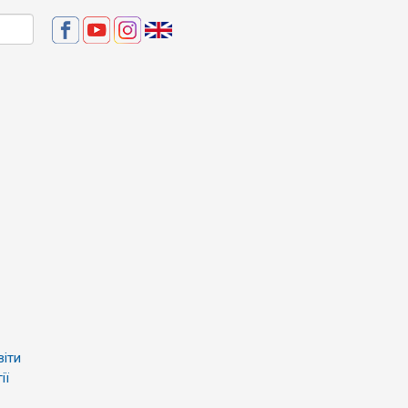
віти
ії