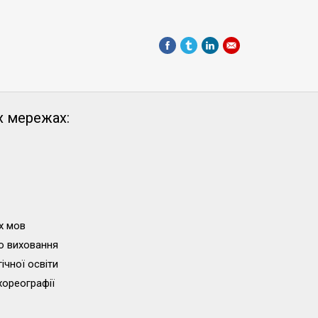
х мережах:
х мов
о виховання
ічної освіти
хореографії