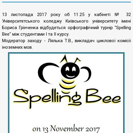
13 листопада 2017 року об 11.25 у кабінеті № 32
Університетського коледжу Київського університету імені
Бориса Грінченка відбудеться орфографічний турнір "Spelling
Bee" між студентами I та II курсу.
Модератор заходу - Лялька Т.В., викладач циклової комісії
іноземних мов.