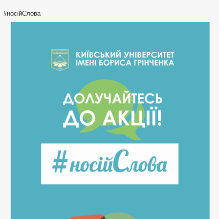
#носійСлова