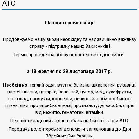
АТО
Шановні грінченківці!
Продовжуємо нашу вкрай необхідну та надзвичайно важливу
справу - підтримку наших Захисників!
Термін проведення збору волонтерської допомоги:
з 18 жовтня по 29 листопада 2017 р.
Необхідно:
теплий одяг, взуття, білизна, шкарпетки, рукавиці,
плетені шапки; цигарки; кава, чай, цукор, мед, сухофрукти,
шоколад, продукти, консерви, печиво; засоби особистої
гігієни; ліки: протигрибкові мазі, протизастудні засоби, спреї
від нежитю, гематоген, вітаміни.
Перелік складений згідно побажань бійців із зони АТО.
Передача волонтерської допомоги запланована до Дня
Збройних Сил України.