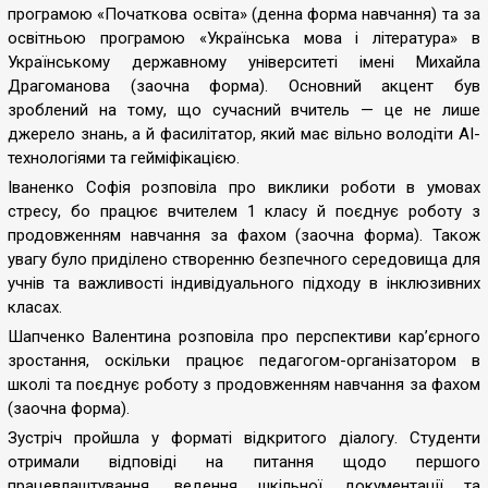
програмою «Початкова освіта» (денна форма навчання) та за
освітньою програмою «Українська мова і література» в
Українському державному університеті імені Михайла
Драгоманова (заочна форма). Основний акцент був
зроблений на тому, що сучасний вчитель — це не лише
джерело знань, а й фасилітатор, який має вільно володіти AI-
технологіями та гейміфікацією.
Іваненко Софія розповіла про виклики роботи в умовах
стресу, бо працює вчителем 1 класу й поєднує роботу з
продовженням навчання за фахом (заочна форма). Також
увагу було приділено створенню безпечного середовища для
учнів та важливості індивідуального підходу в інклюзивних
класах.
Шапченко Валентина розповіла про перспективи кар’єрного
зростання, оскільки працює педагогом-організатором в
школі та поєднує роботу з продовженням навчання за фахом
(заочна форма).
Зустріч пройшла у форматі відкритого діалогу. Студенти
отримали відповіді на питання щодо першого
працевлаштування, ведення шкільної документації та