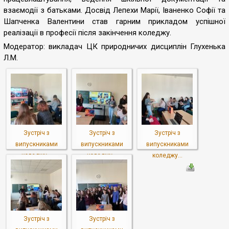
взаємодії з батьками. Досвід Лепехи Марії, Іваненко Софії та
Шапченка Валентини став гарним прикладом успішної
реалізації в професії після закінчення коледжу.
Модератор: викладач ЦК природничих дисциплін Глухенька
Л.М.
Зустріч з
Зустріч з
Зустріч з
випускниками
випускниками
випускниками
коледжу...
коледжу...
коледжу...
Зустріч з
Зустріч з