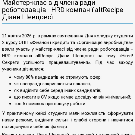
Майстер-клас від члена ради
роботодавців - HRD компанії аltRecipe
Діани Шевцової
21 квітня 2026 р. в рамках святкування Дня коледжу студенти
2 курсу ОПП «Фінанси і кредит» та «Організація виробництва»
взяли участь у майстер-класі від члена ради роботодавців -
HRD компанії аltRecipe Діани Шевцової на тему «Hired!
Секрети успішного працевлаштування». Під час заходу
учасники дізналися:
чому 80% кандидатів не отримують офер;
як насправді закриваються вакансії;
як виділити себе серед інших кандидатів;
що писати в CV якщо немає досвіду чи він мінімальний;
топ 5 помилок при пошуку роботи.
У практичному кейсі студенти мали можливість сформувати
назву резюме, виділити сильні і слабкі сторони і навчитися
позиціонувати себе як фахівця.
Велика подяка Діані Шевцовій за цікавий і корисний захід,